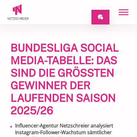
BUNDESLIGA SOCIAL
MEDIA-TABELLE: DAS
SIND DIE GRÖSSTEN G
EWINNER DER L
AUFENDEN SAISON 2
025/26
Influencer-Agentur Netzschreier analysiert
Instagram-Follower-Wachstum sämtlicher