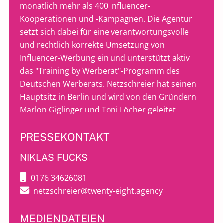
monatlich mehr als 400 Influencer-
Kooperationen und -Kampagnen. Die Agentur
setzt sich dabei für eine verantwortungsvolle
und rechtlich korrekte Umsetzung von
Influencer-Werbung ein und unterstützt aktiv
das "Training by Werberat"-Programm des
Deutschen Werberats. Netzschreier hat seinen
Hauptsitz in Berlin und wird von den Gründern
Marlon Giglinger und Toni Löcher geleitet.
PRESSEKONTAKT
NIKLAS FUCKS
0176 34626081
netzschreier@twenty-eight.agency
MEDIENDATEIEN