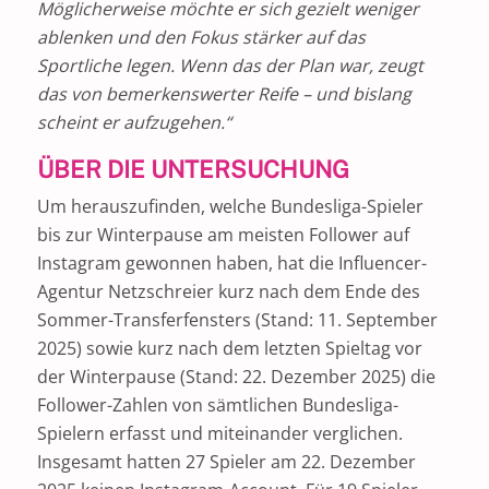
Möglicherweise möchte er sich gezielt weniger
ablenken und den Fokus stärker auf das
Sportliche legen. Wenn das der Plan war, zeugt
das von bemerkenswerter Reife – und bislang
scheint er aufzugehen.“
ÜBER DIE UNTERSUCHUNG
Um herauszufinden, welche Bundesliga-Spieler
bis zur Winterpause am meisten Follower auf
Instagram gewonnen haben, hat die Influencer-
Agentur Netzschreier kurz nach dem Ende des
Sommer-Transferfensters (Stand: 11. September
2025) sowie kurz nach dem letzten Spieltag vor
der Winterpause (Stand: 22. Dezember 2025) die
Follower-Zahlen von sämtlichen Bundesliga-
Spielern erfasst und miteinander verglichen.
Insgesamt hatten 27 Spieler am 22. Dezember