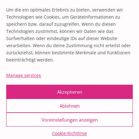
@netzschreier
Um die ein optimales Erlebnis zu bieten, verwenden wir
QUICK LINKS
Technologien wie Cookies, um Geräteinformationen zu
speichern bzw. darauf zuzugreifen. Wenn du diesen
Influencer Marketing
Technologien zustimmst, können wir Daten wie das
Influencer Management
Surfverhalten oder eindeutige IDs auf dieser Website
verarbeiten. Wenn du deine Zustimmung nicht erteilst oder
Influencer Portfolio
zurückziehst, können bestimmte Merkmale und Funktionen
Über uns
beeinträchtigt werden.
Presse
Manage services
RECHTLICHES
Impressum
Akzeptieren
Datenschutz
Ablehnen
Cookie-Richtlinie
Voreinstellungen anzeigen
©2026 Netzschreier GmbH - Alle Rechte vorbehalten.
Cookie-Richtlinie