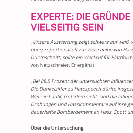
EXPERTE: DIE GRÜND
VIELSEITIG SEIN
„Unsere Auswertung zeigt schwarz auf weiß, wa
überproportional oft zur Zielscheibe von Hass
Durchschnitt, sollte ein Weckruf für Plattfo
von Netzschreier. Er ergänzt:
„
Bei 88,5 Prozent der untersuchten Influenc
Die Dunkelziffer zu Hatespeech dürfte insge
Wer sie häufig trotzdem sieht, sind die Influ
Drohungen und Hasskommentare auf ihre gei
dauerhafte Bombardement an Hass, Spott un
Über die Untersuchung