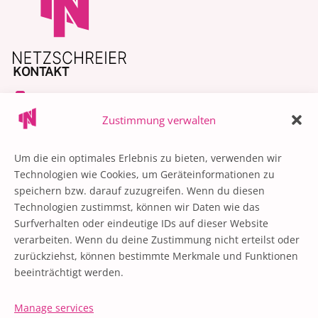
KONTAKT
+49 30 55570750
Zustimmung verwalten
contact@netzschreier.com
@netzschreier
Um die ein optimales Erlebnis zu bieten, verwenden wir
QUICK LINKS
Technologien wie Cookies, um Geräteinformationen zu
speichern bzw. darauf zuzugreifen. Wenn du diesen
Influencer Marketing
Technologien zustimmst, können wir Daten wie das
Influencer Management
Surfverhalten oder eindeutige IDs auf dieser Website
verarbeiten. Wenn du deine Zustimmung nicht erteilst oder
Influencer Portfolio
zurückziehst, können bestimmte Merkmale und Funktionen
Über uns
beeinträchtigt werden.
Presse
Manage services
RECHTLICHES