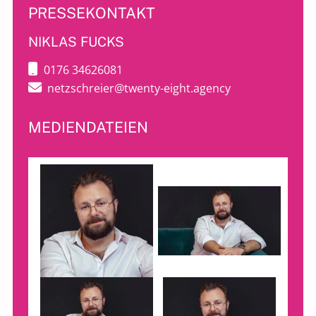
PRESSEKONTAKT
NIKLAS FUCKS
0176 34626081
netzschreier@twenty-eight.agency
MEDIENDATEIEN