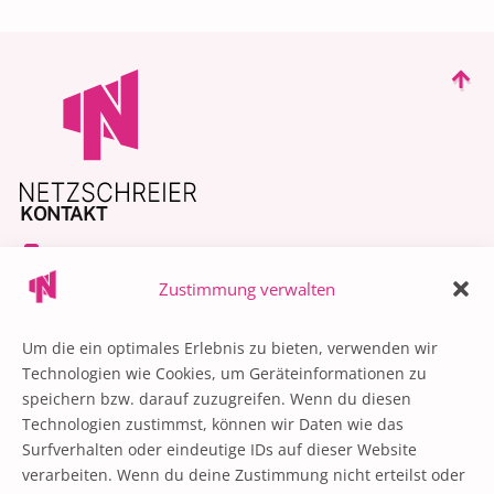
KONTAKT
+49 30 55570750
Zustimmung verwalten
contact@netzschreier.com
@netzschreier
Um die ein optimales Erlebnis zu bieten, verwenden wir
QUICK LINKS
Technologien wie Cookies, um Geräteinformationen zu
speichern bzw. darauf zuzugreifen. Wenn du diesen
Influencer Marketing
Technologien zustimmst, können wir Daten wie das
Influencer Management
Surfverhalten oder eindeutige IDs auf dieser Website
verarbeiten. Wenn du deine Zustimmung nicht erteilst oder
Influencer Portfolio