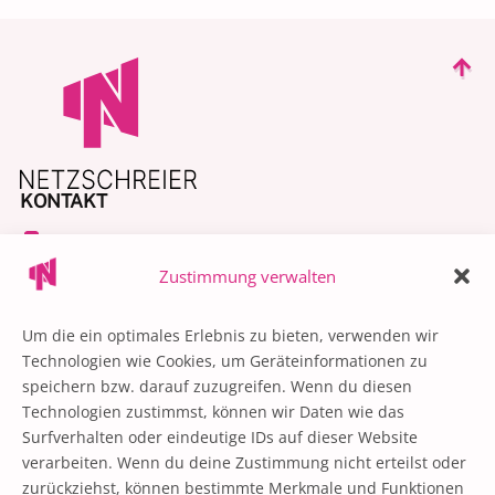
KONTAKT
+49 30 55570750
Zustimmung verwalten
contact@netzschreier.com
@netzschreier
Um die ein optimales Erlebnis zu bieten, verwenden wir
QUICK LINKS
Technologien wie Cookies, um Geräteinformationen zu
speichern bzw. darauf zuzugreifen. Wenn du diesen
Influencer Marketing
Technologien zustimmst, können wir Daten wie das
Influencer Management
Surfverhalten oder eindeutige IDs auf dieser Website
verarbeiten. Wenn du deine Zustimmung nicht erteilst oder
Influencer Portfolio
zurückziehst, können bestimmte Merkmale und Funktionen